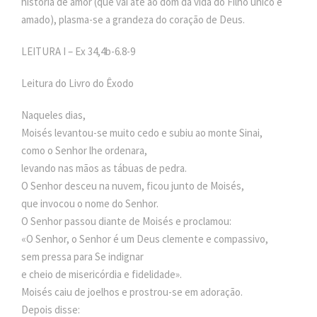
história de amor (que vai até ao dom da vida do Filho único e
amado), plasma-se a grandeza do coração de Deus.
LEITURA I – Ex 34,4b-6.8-9
Leitura do Livro do Êxodo
Naqueles dias,
Moisés levantou-se muito cedo e subiu ao monte Sinai,
como o Senhor lhe ordenara,
levando nas mãos as tábuas de pedra.
O Senhor desceu na nuvem, ficou junto de Moisés,
que invocou o nome do Senhor.
O Senhor passou diante de Moisés e proclamou:
«O Senhor, o Senhor é um Deus clemente e compassivo,
sem pressa para Se indignar
e cheio de misericórdia e fidelidade».
Moisés caiu de joelhos e prostrou-se em adoração.
Depois disse: