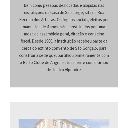
bem como pessoas deslocadas e alojadas nas
instalações da Casa de São Jorge, sita na Rua
Recreio dos Artistas. Os órgãos sociais, eleitos por
mandatos de 4 anos, são constituídos por uma
mesa da assembleia geral, direção e conselho
fiscal. Desde 1900, a instituição recebeu parte da
cerca do extinto convento de São Gonçalo, para
construir a sede que, partilhou primeiramente com
o Rádio Clube de Angra e atualmente com o Grupo
de Teatro Alpendre.