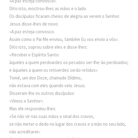
«A paz esteja convosco».
Dito isto, mostrou-lhes as mãos e o lado.
Os discípulos ficaram cheios de alegria ao verem o Senhor.
Jesus disse-lhes de novo:
«A paz esteja convosco.
Assim como o Pai Me enviou, também Eu vos envio a vós».
Dito isto, soprou sobre eles e disse-lhes:
«Recebei o Espírito Santo:
àqueles a quem perdoardes os pecados ser-lhe-ão perdoados;
e àqueles a quem os retiverdes serão retidos».
Tomé, um dos Doze, chamado Dídimo,
não estava com eles quando veio Jesus.
Disseram-lhe os outros discípulos:
«Vimos o Senhor».
Mas ele respondeu-lhes:
«Se não vir nas suas mãos o sinal dos cravos,
se não meter o dedo no lugar dos cravos e a mão no seu lado,
não acreditarei».