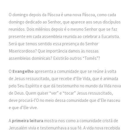
O domingo depois da Páscoa é uma nova Páscoa, como cada
domingo dedicado ao Senhor, que aparece aos seus discípulos
reunidos. Dois milénios depois é o mesmo Senhor que se faz
presente em cada assembleia reunida ao celebrar a Eucaristia.
Será que temos sentido essa presença do Senhor
Misericordioso? Que importância damos às nossas
assembleias dominicais? Existirão outros “Tomés”?
O
Evangelho
apresenta a comunidade que se reúne à volta
de Jesus ressuscitado, que recebe d’Ele Vida, que é animada
pelo Seu Espírito e que dá testemunho no mundo da Vida nova
de Deus. Quem quiser “ver” e “tocar” Jesus ressuscitado,
deve procurá-l’O no meio dessa comunidade que d’Ele nasceu
e que d’Ele vive.
A
primeira leitura
mostra-nos como a comunidade cristã de
Jerusalém vivia e testemunhava a sua fé. A vida nova recebida