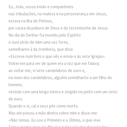
Eu, João, vosso irmão e companheiro
nas tribulações, na realeza e na perseverança em Jesus,
estava na ilha de Patmos,
por causa da palavra de Deus e do testemunho de Jesus.
No dia do Senhor fui movido pelo Espírito
e ouvi atrás de mim uma voz forte,
semelhante à da trombeta, que dizia:
«Escreve num livro o que vês e envia-o às sete Igrejas».
Voltei-me para ver de quem era a voz que me falava;
ao voltar-me, vi sete candelabros de ouro e,
no meio dos candelabros, alguém semelhante a um filho do
homem,
vestido com uma longa túnica e cingido no peito com um cinto
de ouro.
Quando o vi, caí a seus pés como morto.
Mas ele poisou a mão direita sobre mim e disse-me:
«Não temas. Eu sou o Primeiro e o Último, o que vive.