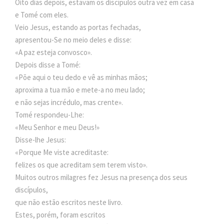
Oito dias depois, estavam os discípulos outra vez em casa
e Tomé com eles.
Veio Jesus, estando as portas fechadas,
apresentou-Se no meio deles e disse:
«A paz esteja convosco».
Depois disse a Tomé:
«Põe aqui o teu dedo e vê as minhas mãos;
aproxima a tua mão e mete-a no meu lado;
e não sejas incrédulo, mas crente».
Tomé respondeu-Lhe:
«Meu Senhor e meu Deus!»
Disse-lhe Jesus:
«Porque Me viste acreditaste:
felizes os que acreditam sem terem visto».
Muitos outros milagres fez Jesus na presença dos seus
discípulos,
que não estão escritos neste livro.
Estes, porém, foram escritos