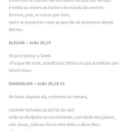
Estive morto, mas eis-Me vivo pelos séculos dos séculos
e tenho as chaves da morte e da morada dos mortos.
Escreve, pois, as coisas que viste,
tanto as presentes como as que hão de acontecer depois
destas».
ALELUIA – João 20,19
Disse o Senhor a Tomé:
«Porque Me viste, acreditaste; felizes os que acreditam sem
terem visto».
EVANGELHO – João 20,19-31
Na tarde daquele dia, o primeiro da semana,
estando fechadas as portas da casa
onde os discípulos se encontravam, com medo dos judeus,
veio Jesus, colocou-Se no meio deles e disse-lhes: