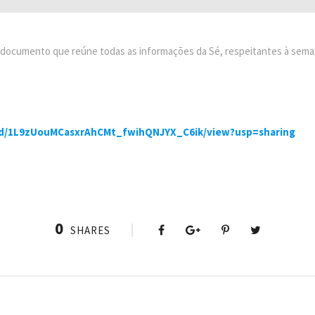
o documento que reúne todas as informações da Sé, respeitantes à sema
le/d/1L9zUouMCasxrAhCMt_fwihQNJYX_C6ik/view?usp=sharing
0
SHARES