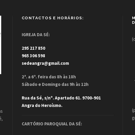
CONTACTOS E HORÁRIOS:
M
D
IGREJA DA SÉ:
(
295 217 850
965 306 598
sedeangra@gmail.com
2ª. a 6ª. feira das 8h às 18h
Sábado e Domingo das 9h às 12h
Rua da Sé, s/nº. Apartado 61. 9700-901
Angra do Heroísmo.
(
as
g
é,
CARTÓRIO PAROQUIAL DA SÉ:
.