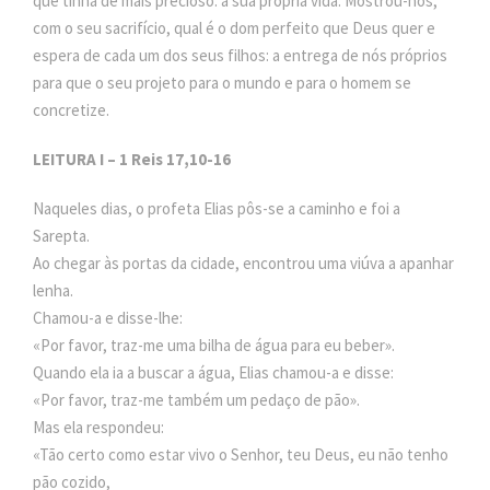
que tinha de mais precioso: a sua própria vida. Mostrou-nos,
com o seu sacrifício, qual é o dom perfeito que Deus quer e
espera de cada um dos seus filhos: a entrega de nós próprios
para que o seu projeto para o mundo e para o homem se
concretize.
LEITURA I – 1 Reis 17,10-16
Naqueles dias, o profeta Elias pôs-se a caminho e foi a
Sarepta.
Ao chegar às portas da cidade, encontrou uma viúva a apanhar
lenha.
Chamou-a e disse-lhe:
«Por favor, traz-me uma bilha de água para eu beber».
Quando ela ia a buscar a água, Elias chamou-a e disse:
«Por favor, traz-me também um pedaço de pão».
Mas ela respondeu:
«Tão certo como estar vivo o Senhor, teu Deus, eu não tenho
pão cozido,