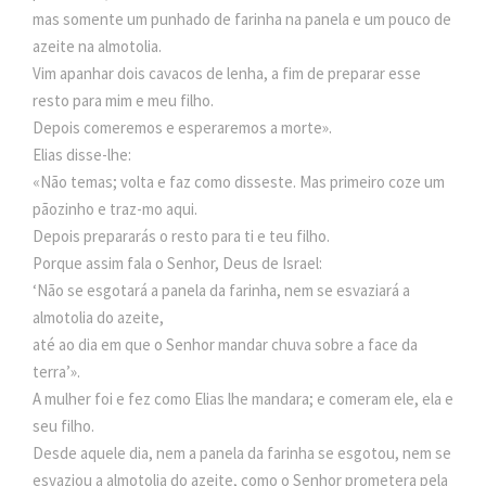
mas somente um punhado de farinha na panela e um pouco de
azeite na almotolia.
Vim apanhar dois cavacos de lenha, a fim de preparar esse
resto para mim e meu filho.
Depois comeremos e esperaremos a morte».
Elias disse-lhe:
«Não temas; volta e faz como disseste. Mas primeiro coze um
pãozinho e traz-mo aqui.
Depois prepararás o resto para ti e teu filho.
Porque assim fala o Senhor, Deus de Israel:
‘Não se esgotará a panela da farinha, nem se esvaziará a
almotolia do azeite,
até ao dia em que o Senhor mandar chuva sobre a face da
terra’».
A mulher foi e fez como Elias lhe mandara; e comeram ele, ela e
seu filho.
Desde aquele dia, nem a panela da farinha se esgotou, nem se
esvaziou a almotolia do azeite, como o Senhor prometera pela