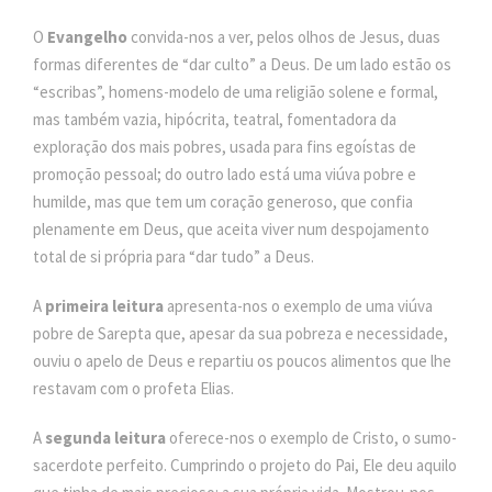
O
Evangelho
convida-nos a ver, pelos olhos de Jesus, duas
formas diferentes de “dar culto” a Deus. De um lado estão os
“escribas”, homens-modelo de uma religião solene e formal,
mas também vazia, hipócrita, teatral, fomentadora da
exploração dos mais pobres, usada para fins egoístas de
promoção pessoal; do outro lado está uma viúva pobre e
humilde, mas que tem um coração generoso, que confia
plenamente em Deus, que aceita viver num despojamento
total de si própria para “dar tudo” a Deus.
A
primeira leitura
apresenta-nos o exemplo de uma viúva
pobre de Sarepta que, apesar da sua pobreza e necessidade,
ouviu o apelo de Deus e repartiu os poucos alimentos que lhe
restavam com o profeta Elias.
A
segunda leitura
oferece-nos o exemplo de Cristo, o sumo-
sacerdote perfeito. Cumprindo o projeto do Pai, Ele deu aquilo