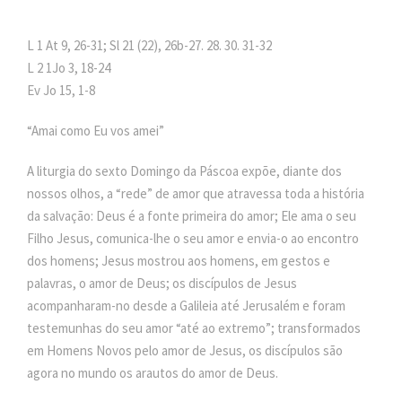
L 1 At 9, 26-31; Sl 21 (22), 26b-27. 28. 30. 31-32
L 2 1Jo 3, 18-24
Ev Jo 15, 1-8
“Amai como Eu vos amei”
A liturgia do sexto Domingo da Páscoa expõe, diante dos
nossos olhos, a “rede” de amor que atravessa toda a história
da salvação: Deus é a fonte primeira do amor; Ele ama o seu
Filho Jesus, comunica-lhe o seu amor e envia-o ao encontro
dos homens; Jesus mostrou aos homens, em gestos e
palavras, o amor de Deus; os discípulos de Jesus
acompanharam-no desde a Galileia até Jerusalém e foram
testemunhas do seu amor “até ao extremo”; transformados
em Homens Novos pelo amor de Jesus, os discípulos são
agora no mundo os arautos do amor de Deus.