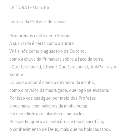
LEITURA I – Os 6,3-6
Leitura da Profecia de Oseias
Procuremos conhecer o Senhor.
A sua vinda é certa como a aurora.
Virá a nós como o aguaceiro de Outono,
como a chuva da Primavera sobre a face da terra.
«Que farei por ti, Efraim? Que farei por ti, Judá?» – diz o
Senhor –
«O vosso amor é como o nevoeiro da manhã,
como o orvalho da madrugada, que logo se evapora.
Por isso vos castiguei por meio dos Profetas
e vos matei com palavras da minha boca;
e o meu direito resplandece como a luz.
Porque Eu quero a misericórdia e não o sacrifício,
o conhecimento de Deus, mais que os holocaustos».