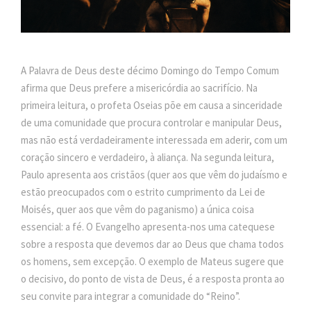
A Palavra de Deus deste décimo Domingo do Tempo Comum
afirma que Deus prefere a misericórdia ao sacrifício. Na
primeira leitura, o profeta Oseias põe em causa a sinceridade
de uma comunidade que procura controlar e manipular Deus,
mas não está verdadeiramente interessada em aderir, com um
coração sincero e verdadeiro, à aliança. Na segunda leitura,
Paulo apresenta aos cristãos (quer aos que vêm do judaísmo e
estão preocupados com o estrito cumprimento da Lei de
Moisés, quer aos que vêm do paganismo) a única coisa
essencial: a fé. O Evangelho apresenta-nos uma catequese
sobre a resposta que devemos dar ao Deus que chama todos
os homens, sem excepção. O exemplo de Mateus sugere que
o decisivo, do ponto de vista de Deus, é a resposta pronta ao
seu convite para integrar a comunidade do “Reino”.