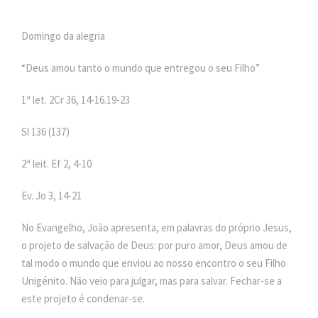
Domingo da alegria
“Deus amou tanto o mundo que entregou o seu Filho”
1ª
let. 2Cr 36, 14-16.19-23
Sl 136 (137)
2ª leit. Ef 2, 4-10
Ev. Jo 3, 14-21
No Evangelho, João apresenta, em palavras do próprio Jesus,
o projeto de salvação de Deus: por puro amor, Deus amou de
tal modo o mundo que enviou ao nosso encontro o seu Filho
Unigénito. Não veio para julgar, mas para salvar. Fechar-se a
este projeto é condenar-se.