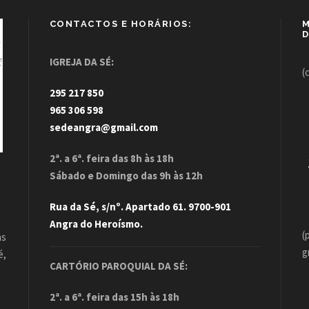
CONTACTOS E HORÁRIOS:
M
D
IGREJA DA SÉ:
(
295 217 850
965 306 598
sedeangra@gmail.com
2ª. a 6ª. feira das 8h às 18h
Sábado e Domingo das 9h às 12h
Rua da Sé, s/nº. Apartado 61. 9700-901
Angra do Heroísmo.
(
as
g
é,
CARTÓRIO PAROQUIAL DA SÉ:
.
2ª. a 6ª. feira das 15h às 18h