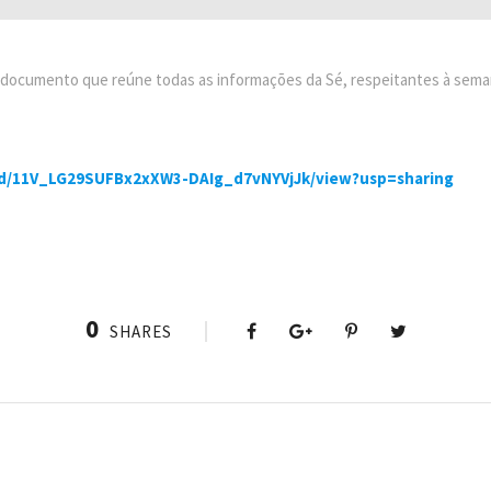
 documento que reúne todas as informações da Sé, respeitantes à semana
le/d/11V_LG29SUFBx2xXW3-DAIg_d7vNYVjJk/view?usp=sharing
0
SHARES