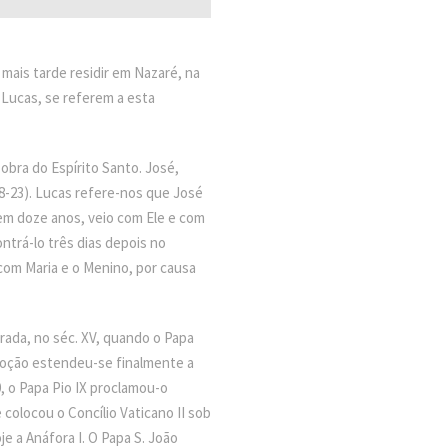
mais tarde residir em Nazaré, na
 Lucas, se referem a esta
obra do Espírito Santo. José,
18-23). Lucas refere-nos que José
tem doze anos, veio com Ele e com
ntrá-lo três dias depois no
 com Maria e o Menino, por causa
rada, no séc. XV, quando o Papa
evoção estendeu-se finalmente a
0, o Papa Pio IX proclamou-o
 colocou o Concílio Vaticano II sob
e a Anáfora I. O Papa S. João