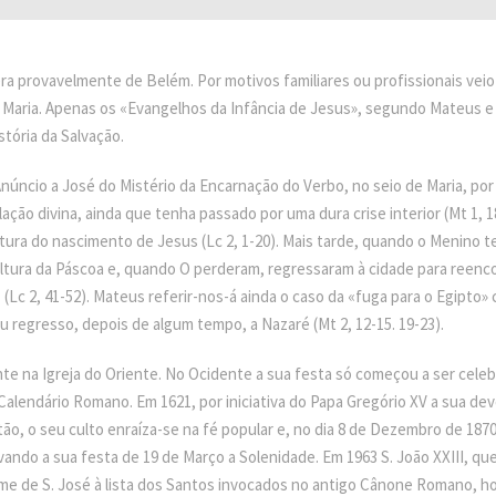
ra provavelmente de Belém. Por motivos familiares ou profissionais veio 
de Maria. Apenas os «Evangelhos da Infância de Jesus», segundo Mateus e
tória da Salvação.
úncio a José do Mistério da Encarnação do Verbo, no seio de Maria, por 
ação divina, ainda que tenha passado por uma dura crise interior (Mt 1, 
tura do nascimento de Jesus (Lc 2, 1-20). Mais tarde, quando o Menino 
altura da Páscoa e, quando O perderam, regressaram à cidade para reenco
(Lc 2, 41-52). Mateus referir-nos-á ainda o caso da «fuga para o Egipto»
 regresso, depois de algum tempo, a Nazaré (Mt 2, 12-15. 19-23).
te na Igreja do Oriente. No Ocidente a sua festa só começou a ser celeb
Calendário Romano. Em 1621, por iniciativa do Papa Gregório XV a sua d
então, o seu culto enraíza-se na fé popular e, no dia 8 de Dezembro de 187
evando a sua festa de 19 de Março a Solenidade. Em 1963 S. João XXIII, que
e de S. José à lista dos Santos invocados no antigo Cânone Romano, hoj