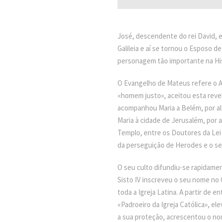
José, descendente do rei David, e
Galileia e aí se tornou o Esposo 
personagem tão importante na His
O Evangelho de Mateus refere o An
«homem justo», aceitou esta revel
acompanhou Maria a Belém, por al
Maria à cidade de Jerusalém, por 
Templo, entre os Doutores da Lei 
da perseguição de Herodes e o seu
O seu culto difundiu-se rapidamen
Sisto IV inscreveu o seu nome no 
toda a Igreja Latina. A partir de 
«Padroeiro da Igreja Católica», el
a sua proteção, acrescentou o nom