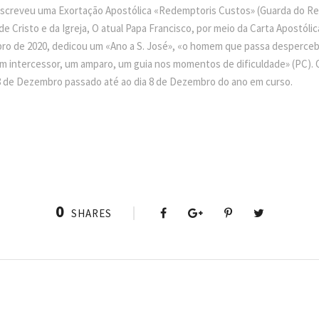
, escreveu uma Exortação Apostólica «Redemptoris Custos» (Guarda do Re
 de Cristo e da Igreja, O atual Papa Francisco, por meio da Carta Apostól
bro de 2020, dedicou um «Ano a S. José», «o homem que passa desperce
um intercessor, um amparo, um guia nos momentos de dificuldade» (PC). O
 8 de Dezembro passado até ao dia 8 de Dezembro do ano em curso.
0
SHARES