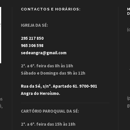
CONTACTOS E HORÁRIOS:
M
D
IGREJA DA SÉ:
(
295 217 850
965 306 598
sedeangra@gmail.com
2ª. a 6ª. feira das 8h às 18h
Sábado e Domingo das 9h às 12h
Rua da Sé, s/nº. Apartado 61. 9700-901
Angra do Heroísmo.
(
as
g
é,
CARTÓRIO PAROQUIAL DA SÉ:
.
2ª. a 6ª. feira das 15h às 18h