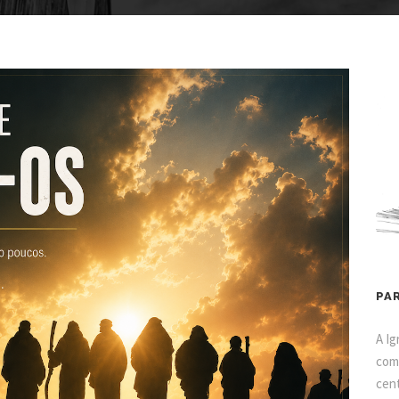
PA
A Ig
como
cent