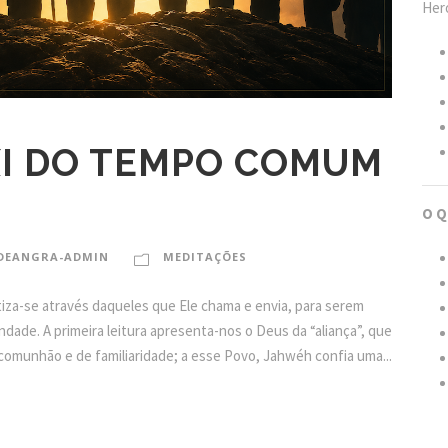
Hero
I DO TEMPO COMUM
O Q
DEANGRA-ADMIN
MEDITAÇÕES
iza-se através daqueles que Ele chama e envia, para serem
dade. A primeira leitura apresenta-nos o Deus da “aliança”, que
comunhão e de familiaridade; a esse Povo, Jahwéh confia uma...