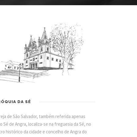
RÓQUIA DA SÉ
reja de São Salvador, também referida apenas
 Sé de Angra, localiza-se na freguesia da Sé, no
ro histórico da cidade e concelho de Angra do