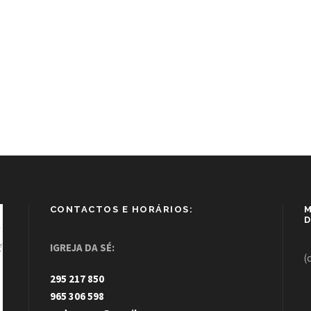
CONTACTOS E HORÁRIOS:
M
D
IGREJA DA SÉ:
(
295 217 850
965 306 598