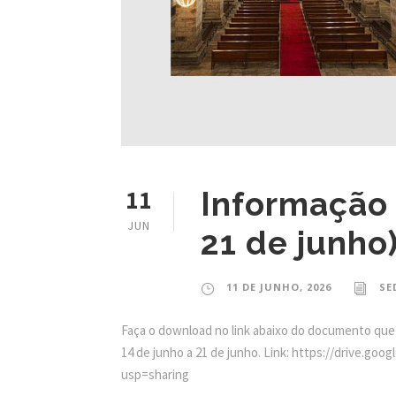
11
Informação 
JUN
21 de junho
11 DE JUNHO, 2026
SE
Faça o download no link abaixo do documento que
14 de junho a 21 de junho. Link: https://drive.
usp=sharing