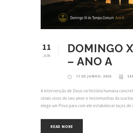
11
DOMINGO X
JUN
– ANO A
11 DE JUNHO, 2026
SE
A intervenção de Deus na história humana concret
sinais vivos do seu amor e testemunhas da sua bon
elege um Povo para com ele estabelecer laços de 
READ MORE