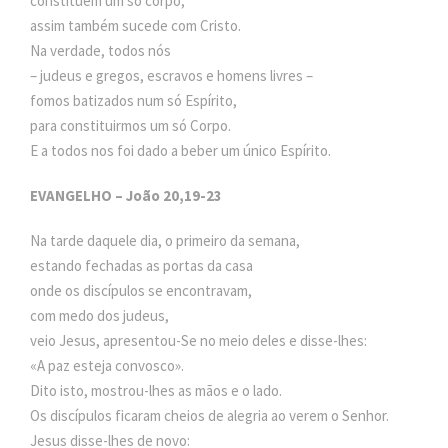
constituem um só corpo,
assim também sucede com Cristo.
Na verdade, todos nós
– judeus e gregos, escravos e homens livres –
fomos batizados num só Espírito,
para constituirmos um só Corpo.
E a todos nos foi dado a beber um único Espírito.
EVANGELHO – João 20,19-23
Na tarde daquele dia, o primeiro da semana,
estando fechadas as portas da casa
onde os discípulos se encontravam,
com medo dos judeus,
veio Jesus, apresentou-Se no meio deles e disse-lhes:
«A paz esteja convosco».
Dito isto, mostrou-lhes as mãos e o lado.
Os discípulos ficaram cheios de alegria ao verem o Senhor.
Jesus disse-lhes de novo: