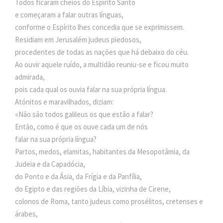
Todos ficaram cheios do Espírito Santo
e começaram a falar outras línguas,
conforme o Espírito lhes concedia que se exprimissem.
Residiam em Jerusalém judeus piedosos,
procedentes de todas as nações que há debaixo do céu.
Ao ouvir aquele ruído, a multidão reuniu-se e ficou muito
admirada,
pois cada qual os ouvia falar na sua própria língua.
Atónitos e maravilhados, diziam:
«Não são todos galileus os que estão a falar?
Então, como é que os ouve cada um de nós
falar na sua própria língua?
Partos, medos, elamitas, habitantes da Mesopotâmia, da
Judeia e da Capadócia,
do Ponto e da Ásia, da Frígia e da Panfília,
do Egipto e das regiões da Líbia, vizinha de Cirene,
colonos de Roma, tanto judeus como prosélitos, cretenses e
árabes,