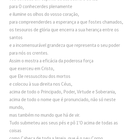
para O conhecerdes plenamente
e ilumine os olhos do vosso coração,
para compreenderdes a esperança a que fostes chamados,
os tesouros de glória que encerra a sua herança entre os
santos
e a incomensurável grandeza que representa o seu poder
para nós os crentes.
Assim o mostra a eficácia da poderosa força
que exerceu em Cristo,
que Ele ressuscitou dos mortos
e colocou à sua direita nos Céus,
acima de todo o Principado, Poder, Virtude e Soberania,
acima de todo o nome que é pronunciado, não só neste
mundo,
mas também no mundo que há de vir.
Tudo submeteu aos seus pés e pô 1’O acima de todas as
coisas
como Cabeça de toda a Igreja, que é o seu Corpo,