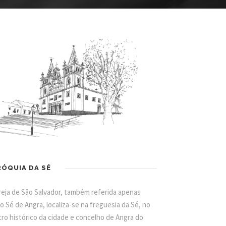
RÓQUIA DA SÉ
reja de São Salvador, também referida apenas
 Sé de Angra, localiza-se na freguesia da Sé, no
ro histórico da cidade e concelho de Angra do