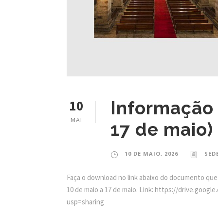
10
Informação 
MAI
17 de maio)
10 DE MAIO, 2026
SED
Faça o download no link abaixo do documento que
10 de maio a 17 de maio. Link: https://drive.g
usp=sharing