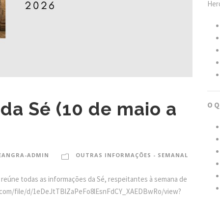
Hero
da Sé (10 de maio a
O Q
EANGRA-ADMIN
OUTRAS INFORMAÇÕES - SEMANAL
 reúne todas as informações da Sé, respeitantes à semana de
oogle.com/file/d/1eDeJtTBlZaPeFo8lEsnFdCY_XAEDBwRo/view?