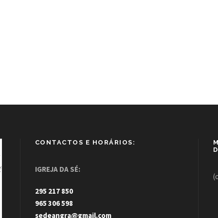
CONTACTOS E HORÁRIOS:
M
D
IGREJA DA SÉ:
(
295 217 850
965 306 598
sedeangra@gmail.com