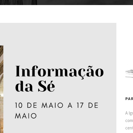
PA
A Ig
como
cent