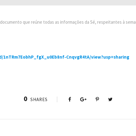
o documento que reúne todas as informações da Sé, respeitantes à seman
le/d/1nTRm7EobhP_fgX_u0Eb8nf-CnqvgR4tA/view?usp=sharing
0
SHARES