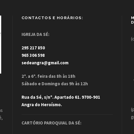
CONTACTOS E HORÁRIOS:
M
D
IGREJA DA SÉ:
(
295 217 850
965 306 598
sedeangra@gmail.com
2ª. a 6ª. feira das 8h às 18h
Sábado e Domingo das 9h às 12h
Rua da Sé, s/nº. Apartado 61. 9700-901
Angra do Heroísmo.
(
as
g
é,
CARTÓRIO PAROQUIAL DA SÉ:
.