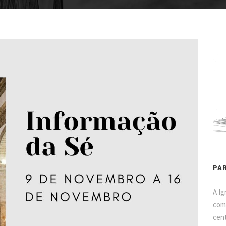
PA
A Ig
como
cent