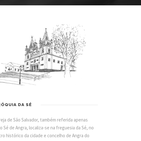
RÓQUIA DA SÉ
reja de São Salvador, também referida apenas
 Sé de Angra, localiza-se na freguesia da Sé, no
ro histórico da cidade e concelho de Angra do