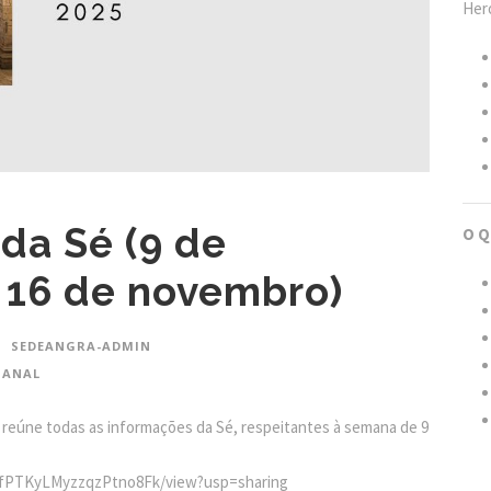
Hero
da Sé (9 de
O Q
 16 de novembro)
SEDEANGRA-ADMIN
MANAL
 reúne todas as informações da Sé, respeitantes à semana de 9
mWfPTKyLMyzzqzPtno8Fk/view?usp=sharing