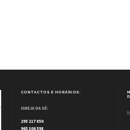
CONTACTOS E HORÁRIOS:
M
D
IGREJA DA SÉ:
(
295 217 850
965 306 598