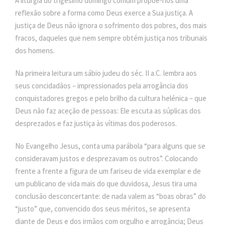
A liturgia do trigésimo domingo comum propõe-nos uma
reflexão sobre a forma como Deus exerce a Sua justiça. A
justiça de Deus não ignora o sofrimento dos pobres, dos mais
fracos, daqueles que nem sempre obtém justiça nos tribunais
dos homens.
Na primeira leitura um sábio judeu do séc. II a.C. lembra aos
seus concidadãos – impressionados pela arrogância dos
conquistadores gregos e pelo brilho da cultura helénica – que
Deus não faz aceção de pessoas: Ele escuta as súplicas dos
desprezados e faz justiça às vítimas dos poderosos.
No Evangelho Jesus, conta uma parábola “para alguns que se
consideravam justos e desprezavam os outros”. Colocando
frente a frente a figura de um fariseu de vida exemplar e de
um publicano de vida mais do que duvidosa, Jesus tira uma
conclusão desconcertante: de nada valem as “boas obras” do
“justo” que, convencido dos seus méritos, se apresenta
diante de Deus e dos irmãos com orgulho e arrogância; Deus