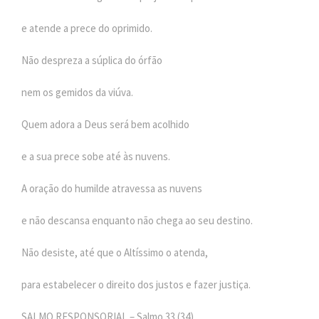
e atende a prece do oprimido.
Não despreza a súplica do órfão
nem os gemidos da viúva.
Quem adora a Deus será bem acolhido
e a sua prece sobe até às nuvens.
A oração do humilde atravessa as nuvens
e não descansa enquanto não chega ao seu destino.
Não desiste, até que o Altíssimo o atenda,
para estabelecer o direito dos justos e fazer justiça.
SALMO RESPONSORIAL – Salmo 33 (34)