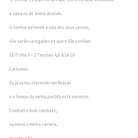
e salva os de ânimo abatido.
O Senhor defende a vida dos seus servos,
não serão castigados os que n’Ele confiam.
LEITURA II – 2 Timóteo 4,6-8.16-18
Caríssimo:
Eu já estou oferecido em libação
e o tempo da minha partida está iminente.
Combati o bom combate,
terminei a minha carreira,