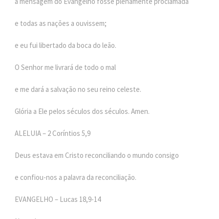
a mensagem do Evangelho fosse plenamente proclamada
e todas as nações a ouvissem;
e eu fui libertado da boca do leão.
O Senhor me livrará de todo o mal
e me dará a salvação no seu reino celeste.
Glória a Ele pelos séculos dos séculos. Amen.
ALELUIA – 2 Coríntios 5,9
Deus estava em Cristo reconciliando o mundo consigo
e confiou-nos a palavra da reconciliação.
EVANGELHO – Lucas 18,9-14