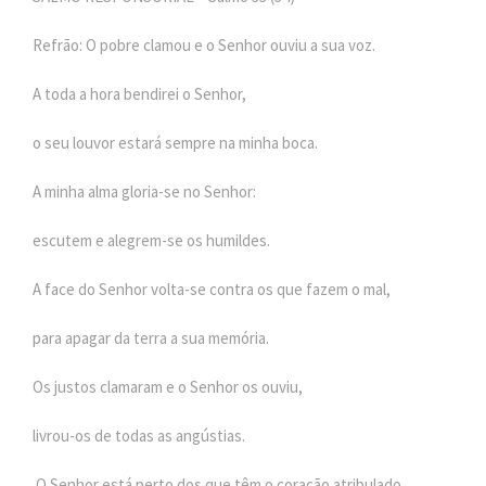
Refrão: O pobre clamou e o Senhor ouviu a sua voz.
A toda a hora bendirei o Senhor,
o seu louvor estará sempre na minha boca.
A minha alma gloria-se no Senhor:
escutem e alegrem-se os humildes.
A face do Senhor volta-se contra os que fazem o mal,
para apagar da terra a sua memória.
Os justos clamaram e o Senhor os ouviu,
livrou-os de todas as angústias.
O Senhor está perto dos que têm o coração atribulado