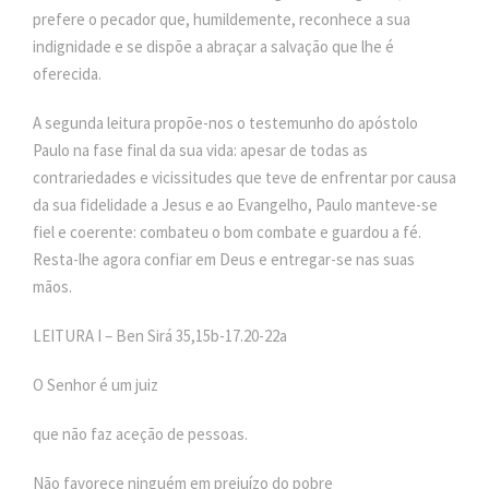
prefere o pecador que, humildemente, reconhece a sua
indignidade e se dispõe a abraçar a salvação que lhe é
oferecida.
A segunda leitura propõe-nos o testemunho do apóstolo
Paulo na fase final da sua vida: apesar de todas as
contrariedades e vicissitudes que teve de enfrentar por causa
da sua fidelidade a Jesus e ao Evangelho, Paulo manteve-se
fiel e coerente: combateu o bom combate e guardou a fé.
Resta-lhe agora confiar em Deus e entregar-se nas suas
mãos.
LEITURA I – Ben Sirá 35,15b-17.20-22a
O Senhor é um juiz
que não faz aceção de pessoas.
Não favorece ninguém em prejuízo do pobre