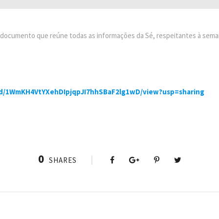
o documento que reúne todas as informações da Sé, respeitantes à sema
le/d/1WmKH4VtYXehDIpjqpJI7hhSBaF2lg1wD/view?usp=sharing
0
SHARES