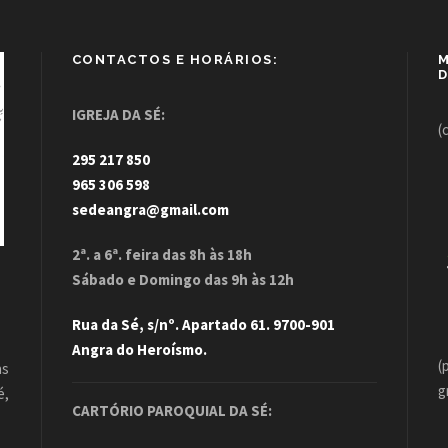
CONTACTOS E HORÁRIOS:
M
D
IGREJA DA SÉ:
(
295 217 850
965 306 598
sedeangra@gmail.com
2ª. a 6ª. feira das 8h às 18h
Sábado e Domingo das 9h às 12h
Rua da Sé, s/nº. Apartado 61. 9700-901
Angra do Heroísmo.
(
as
g
é,
CARTÓRIO PAROQUIAL DA SÉ:
.