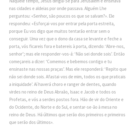
Naquele tempo, Jesus dirigia-Se para Jerusalém e ensinava
nas cidades e aldeias por onde passava. Alguém Lhe
perguntou: «Senhor, são poucos os que se salvam?». Ele
respondeu: «Esforçai-vos por entrar pela porta estreita,
porque Eu vos digo que muitos tentarão entrar sem o
conseguir. Uma vez que o dono da casa se levante e feche a
porta, vós ficareis fora e batereis à porta, dizendo: ‘Abre-nos,
senhor’; mas ele responder-vos-á: ‘Não sei donde sois’. Então
começareis a dizer: ‘Comemos e bebemos contigo e tu
ensinaste nas nossas praças’. Mas ele responderá: ‘Repito que
não sei donde sois. Afastai-vos de mim, todos os que praticais
a iniquidade’. Aí haverá choro e ranger de dentes, quando
virdes no reino de Deus Abraão, Isaac e Jacob e todos os
Profetas, e vós a serdes postos fora. Hão de vir do Oriente e
do Ocidente, do Norte e do Sul, e sentar-se-ão à mesa no
reino de Deus. Há últimos que serão dos primeiros e primeiros
que serão dos últimos».