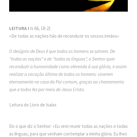
LEITURA I
Is 66, 18-21
«De todas as nações hão de reconduzir os vossos irmãos»
O desígnio de Deus é que todos os homens se salvem. De
“todas as nações” e de “todas as línguas”, o Senhor quer
reconduzir a humanidade como oferenda à sua glória, e assim
realizar a vocação última de todos os homens: viverem
eternamente na casa do Pai comum, graças ao chamamento
que a todos fez por meio de Jesus Cristo.
Leitura do Livro de Isaías
Eis o que diz o Senhor: «Eu virei reunir todas as nações e todas
as línguas, para que venham contemplar a minha glória. Eu lhes