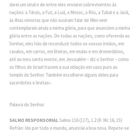
darei um sinal e de entre eles enviarei sobreviventes às
nações: a Társis, a Fut, a Lud, a Mosoc, a Rós, a Tubal e a Javã,
às ilhas remotas que não ouviram falar de Mim nem
contemplaram ainda a minha glória, para que anunciem a minha
glória entre as nações. De todas as nações, como oferenda ao
Senhor, eles hão de reconduzir todos os vossos irmãos, em
cavalos, em carros, em liteiras, em mulas e em dromedários,
até ao meu santo monte, em Jerusalém – diz o Senhor – como
os filhos de Israel trazem a sua oblação em vaso puro ao
templo do Senhor. Também escolherei alguns deles para
sacerdotes e levitas».
Palavra do Senhor.
SALMO RESPONSORIAL
Salmo 116 (117), 1.2 (R. Mc 16, 15)
Refrão: Ide por todo o mundo, anunciai a boa nova. Repete-se