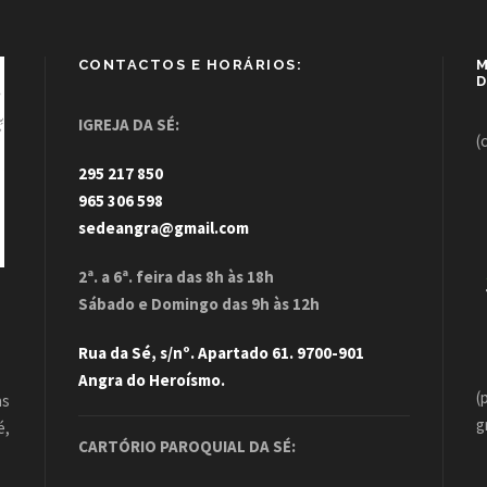
CONTACTOS E HORÁRIOS:
M
D
IGREJA DA SÉ:
(
295 217 850
965 306 598
sedeangra@gmail.com
2ª. a 6ª. feira das 8h às 18h
Sábado e Domingo das 9h às 12h
Rua da Sé, s/nº. Apartado 61. 9700-901
Angra do Heroísmo.
(
as
g
é,
CARTÓRIO PAROQUIAL DA SÉ:
.