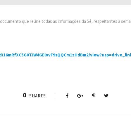
o documento que reúne todas as informações da Sé, respeitantes à sema
le/d/16mRfXC5G0TJW4GElovF9sQQCm1zHdBm2/view?usp=drive_lin
0
SHARES