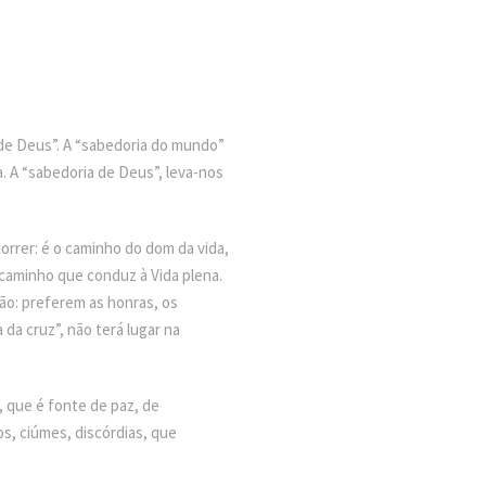
 de Deus”. A “sabedoria do mundo”
 A “sabedoria de Deus”, leva-nos
orrer: é o caminho do dom da vida,
caminho que conduz à Vida plena.
o: preferem as honras, os
 da cruz”, não terá lugar na
, que é fonte de paz, de
os, ciúmes, discórdias, que