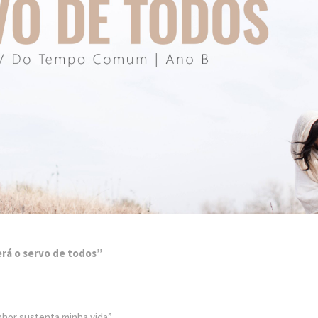
erá o servo de todos”
senhor sustenta minha vida”