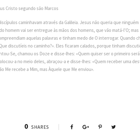
us Cristo segundo são Marcos
iscípulos caminhavam através da Galileia. Jesus não queria que ninguém
o do homem vai ser entregue às mãos dos homens, que vão matá-l’O; mas E
 compreendiam aquelas palavras e tinham medo de O interrogar. Quando 
ue discutíeis no caminho?». Eles ficaram calados, porque tinham discut
entou-Se, chamou os Doze e disse-lhes: «Quem quiser ser o primeiro será
colocou-a no meio deles, abraçou-a e disse-lhes: «Quem receber uma de
ão Me recebe a Mim, mas Àquele que Me enviou».
0
SHARES