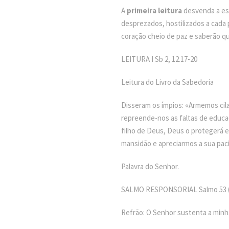
A
primeira leitura
desvenda a est
desprezados, hostilizados a cada p
coração cheio de paz e saberão qu
LEITURA I Sb 2, 12.17-20
Leitura do Livro da Sabedoria
Disseram os ímpios: «Armemos cila
repreende-nos as faltas de educa
filho de Deus, Deus o protegerá e
mansidão e apreciarmos a sua pac
Palavra do Senhor.
SALMO RESPONSORIAL Salmo 53 (54)
Refrão: O Senhor sustenta a minha