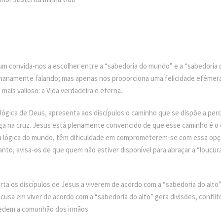
mum convida-nos a escolher entre a “sabedoria do mundo” e a “sabedoria
manamente falando; mas apenas nos proporciona uma felicidade efémera.
mais valioso: a Vida verdadeira e eterna.
lógica de Deus, apresenta aos discípulos o caminho que se dispõe a perc
ga na cruz. Jesus está plenamente convencido de que esse caminho é o 
a lógica do mundo, têm dificuldade em comprometerem-se com essa opçã
tanto, avisa-os de que quem não estiver disponível para abraçar a “loucura
orta os discípulos de Jesus a viverem de acordo com a “sabedoria do alto”
ecusa em viver de acordo com a “sabedoria do alto” gera divisões, conflit
edem a comunhão dos irmãos.