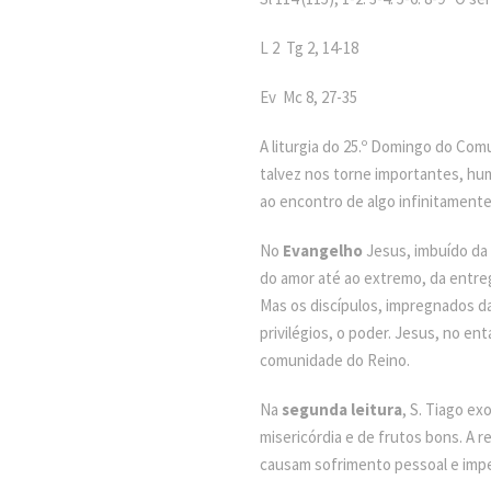
L 2 Tg 2, 14-18
Ev Mc 8, 27-35
A liturgia do 25.º Domingo do Co
talvez nos torne importantes, hu
ao encontro de algo infinitamente 
No
Evangelho
Jesus, imbuído da 
do amor até ao extremo, da entre
Mas os discípulos, impregnados d
privilégios, o poder. Jesus, no en
comunidade do Reino.
Na
segunda leitura
, S. Tiago ex
misericórdia e de frutos bons. A r
causam sofrimento pessoal e imp