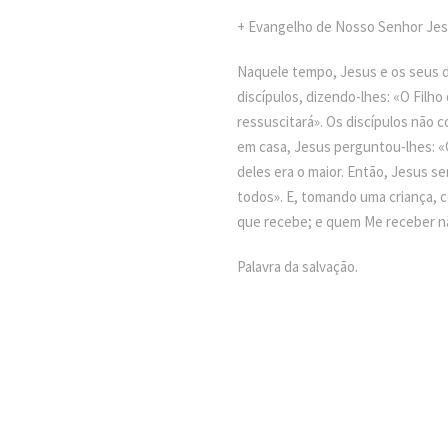
+ Evangelho de Nosso Senhor Jes
Naquele tempo, Jesus e os seus d
discípulos, dizendo-lhes: «O Filh
ressuscitará». Os discípulos não
em casa, Jesus perguntou-lhes: «Q
deles era o maior. Então, Jesus s
todos». E, tomando uma criança, 
que recebe; e quem Me receber n
Palavra da salvação.