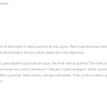
Senhor.
ém há desordem e toda a espécie de más ações. Mas a sabedoria que vem d
misericórdia e de boas obras, imparcial e sem hipocrisia.
az, para aqueles que praticam a paz. De onde vêm as guerras? De onde p
ue lutam nos vossos membros? Cobiçais e nada conseguis: então assassin
litos e guerras. Nada tendes, porque nada pedis. Pedis e não recebeis, p
s.