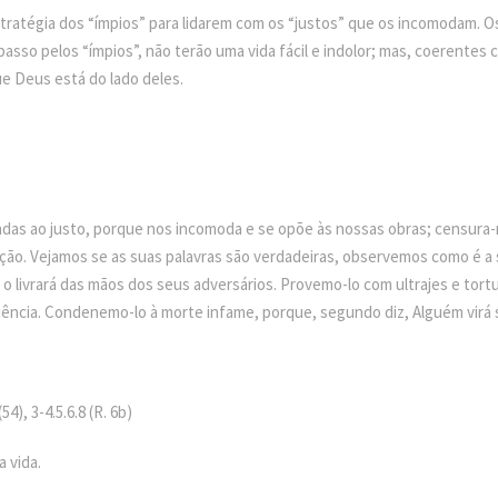
ratégia dos “ímpios” para lidarem com os “justos” que os incomodam. O
asso pelos “ímpios”, não terão uma vida fácil e indolor; mas, coerentes 
e Deus está do lado deles.
das ao justo, porque nos incomoda e se opõe às nossas obras; censura-n
ção. Vejamos se as suas palavras são verdadeiras, observemos como é a 
 o livrará das mãos dos seus adversários. Provemo-lo com ultrajes e tor
iência. Condenemo-lo à morte infame, porque, segundo diz, Alguém virá 
, 3-4.5.6.8 (R. 6b)
 vida.