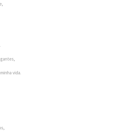
e,
.
.
ogantes,
 minha vida.
os,