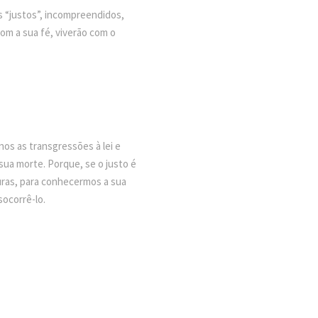
s “justos”, incompreendidos,
com a sua fé, viverão com o
os as transgressões à lei e
sua morte. Porque, se o justo é
turas, para conhecermos a sua
socorrê-lo.