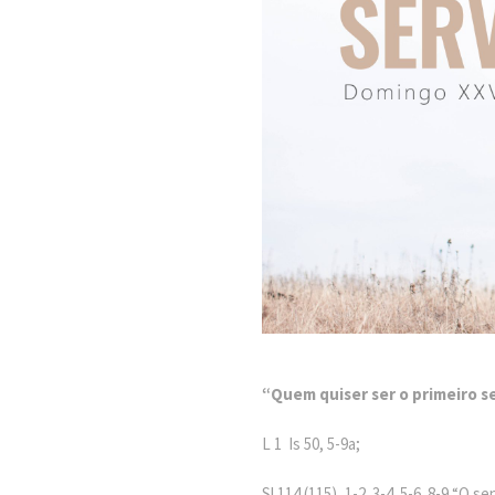
“Quem quiser ser o primeiro s
L 1 Is 50, 5-9a;
Sl 114 (115), 1-2. 3-4. 5-6. 8-9 “O 