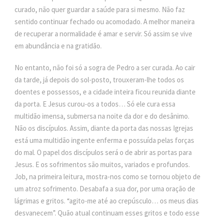
curado, não quer guardar a saúde para si mesmo. Não faz
sentido continuar fechado ou acomodado. A melhor maneira
de recuperar a normalidade é amar e servir. Só assim se vive
em abundância e na gratidão.
No entanto, não foi só a sogra de Pedro a ser curada. Ao cair
da tarde, já depois do sol-posto, trouxeram-lhe todos os
doentes e possessos, e a cidade inteira ficou reunida diante
da porta. E Jesus curou-os a todos… Só ele cura essa
multidão imensa, submersa na noite da dor e do desânimo.
Não os discípulos. Assim, diante da porta das nossas Igrejas
está uma multidão ingente enferma e possuída pelas forças
do mal. O papel dos discípulos será o de abrir as portas para
Jesus. E os sofrimentos são muitos, variados e profundos.
Job, na primeira leitura, mostra-nos como se tornou objeto de
um atroz sofrimento. Desabafa a sua dor, por uma oração de
lágrimas e gritos. “agito-me até ao crepúsculo… os meus dias
desvanecem”. Quão atual continuam esses gritos e todo esse