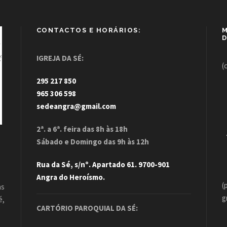
CONTACTOS E HORÁRIOS:
M
D
IGREJA DA SÉ:
(
295 217 850
965 306 598
sedeangra@gmail.com
2ª. a 6ª. feira das 8h às 18h
Sábado e Domingo das 9h às 12h
Rua da Sé, s/nº. Apartado 61. 9700-901
Angra do Heroísmo.
(
as
g
é,
CARTÓRIO PAROQUIAL DA SÉ:
.