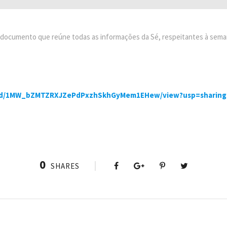
o documento que reúne todas as informações da Sé, respeitantes à sema
ile/d/1MW_bZMTZRXJZePdPxzhSkhGyMem1EHew/view?usp=sharing
0
SHARES