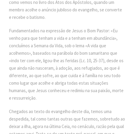
como vemos no livro dos Atos dos Apóstolos, quando um
membro acolhe o anúncio jubiloso do evangelho, se converte
e recebe o batismo.
Fundamentados na expressão de Jesus o Bom Pastor: «Eu
venho para que tenham a vida e a tenham em abundância»,
concluímos a Semana da Vida, sob o lema «A vida que
acolhemos», baseados na parábola do bom samaritano que
«indo ter com ele, ligou-lhe as feridas (Lc. 10, 25-37), desde os
que ainda não nasceram, à adoção, aos refugiados, ao que é
diferente, ao que sofre, ao que cuida e à família no seu todo
como lugar que acolhe e abriga todas estas situações
humanas, que Jesus conheceu e redimiu na sua paixão, morte
e ressurreição.
Chegados ao texto do evangelho deste dia, temos uma
despedida, tal como tantas outras que fazemos, sobretudo ao
deixar a ilha, agora na última Ceia, no cenáculo, razão pela qual
estamos aqui. Trata-se de um texto pré-pascal, em que o