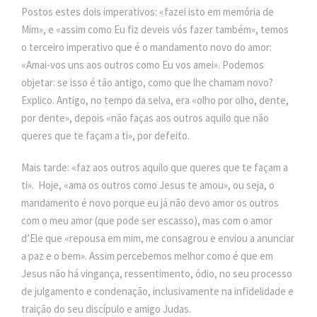
Postos estes dois imperativos: «fazei isto em memória de
Mim», e «assim como Eu fiz deveis vós fazer também», temos
o terceiro imperativo que é o mandamento novo do amor:
«Amai-vos uns aos outros como Eu vos amei». Podemos
objetar: se isso é tão antigo, como que lhe chamam novo?
Explico. Antigo, no tempo da selva, era «olho por olho, dente,
por dente», depois «não faças aos outros aquilo que não
queres que te façam a ti», por defeito.
Mais tarde: «faz aos outros aquilo que queres que te façam a
ti». Hoje, «ama os outros como Jesus te amou», ou seja, o
mandamento é novo porque eu já não devo amor os outros
com o meu amor (que pode ser escasso), mas com o amor
d’Ele que «repousa em mim, me consagrou e enviou a anunciar
a paz e o bem». Assim percebemos melhor como é que em
Jesus não há vingança, ressentimento, ódio, no seu processo
de julgamento e condenação, inclusivamente na infidelidade e
traição do seu discípulo e amigo Judas.