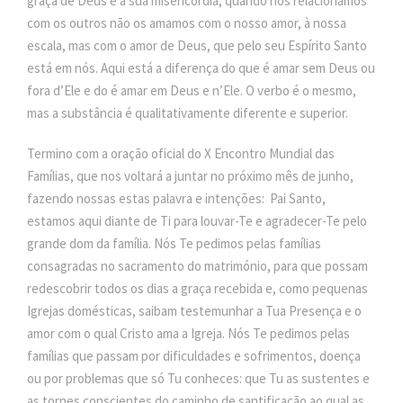
graça de Deus e a sua misericórdia, quando nos relacionamos
com os outros não os amamos com o nosso amor, à nossa
escala, mas com o amor de Deus, que pelo seu Espírito Santo
está em nós. Aqui está a diferença do que é amar sem Deus ou
fora d’Ele e do é amar em Deus e n’Ele. O verbo é o mesmo,
mas a substância é qualitativamente diferente e superior.
Termino com a oração oficial do X Encontro Mundial das
Famílias, que nos voltará a juntar no próximo mês de junho,
fazendo nossas estas palavra e intenções: Pai Santo,
estamos aqui diante de Ti para louvar-Te e agradecer-Te pelo
grande dom da família. Nós Te pedimos pelas famílias
consagradas no sacramento do matrimónio, para que possam
redescobrir todos os dias a graça recebida e, como pequenas
Igrejas domésticas, saibam testemunhar a Tua Presença e o
amor com o qual Cristo ama a Igreja. Nós Te pedimos pelas
famílias que passam por dificuldades e sofrimentos, doença
ou por problemas que só Tu conheces: que Tu as sustentes e
as tornes conscientes do caminho de santificação ao qual as