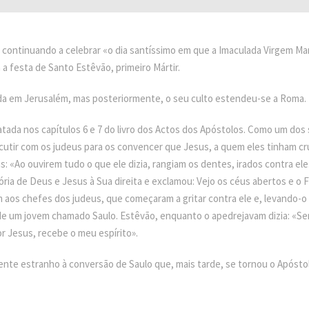
, continuando a celebrar «o dia santíssimo em que a Imaculada Virgem Mar
 a festa de Santo Estêvão, primeiro Mártir.
a em Jerusalém, mas posteriormente, o seu culto estendeu-se a Roma.
atada nos capítulos 6 e 7 do livro dos Actos dos Apóstolos. Como um dos
cutir com os judeus para os convencer que Jesus, a quem eles tinham cr
: «Ao ouvirem tudo o que ele dizia, rangiam os dentes, irados contra ele
lória de Deus e Jesus à Sua direita e exclamou: Vejo os céus abertos e o 
 aos chefes dos judeus, que começaram a gritar contra ele e, levando-o 
e um jovem chamado Saulo. Estêvão, enquanto o apedrejavam dizia: «Sen
r Jesus, recebe o meu espírito».
ente estranho à conversão de Saulo que, mais tarde, se tornou o Apóstol