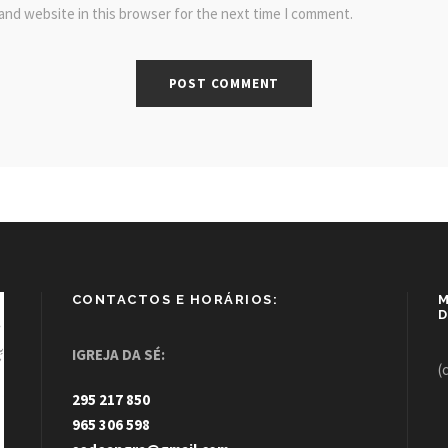
and website in this browser for the next time I comment.
CONTACTOS E HORÁRIOS:
M
D
IGREJA DA SÉ:
(
295 217 850
965 306 598