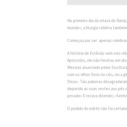
No primeiro dia da oitava do Natal
mundo», a liturgia celebra também
Começou por ser apenas celebrad
A história de Estêvão vem-nos rel
Apóstolos, ele não hesitou em dis
Messias anunciado pelas Escrituras
com os olhos fixos no céu, viu a g
Deus». Tais palavras desagradaram
depondo as suas vestes aos pés d
pecado» E rezava dizendo; «Senho
O pedido do mártir não foi certam